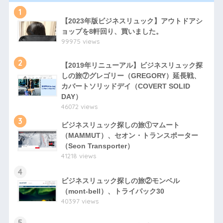
1
【2023年版ビジネスリュック】アウトドアシ
ョップを8軒回り、買いました。
99975 views
2
【2019年リニューアル】ビジネスリュック探
しの旅⑦グレゴリー（GREGORY）延長戦、
カバートソリッドデイ（COVERT SOLID
DAY）
46072 views
3
ビジネスリュック探しの旅①マムート
（MAMMUT）、セオン・トランスポーター
（Seon Transporter）
41218 views
4
ビジネスリュック探しの旅②モンベル
（mont-bell）、トライパック30
40397 views
5