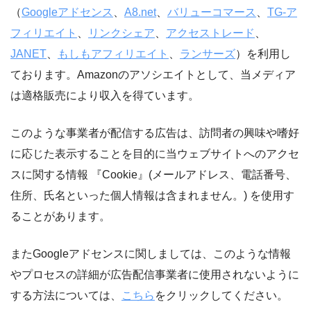
（
Googleアドセンス
、
A8.net
、
バリューコマース
、
TG-ア
フィリエイト
、
リンクシェア
、
アクセストレード
、
JANET
、
もしもアフィリエイト
、
ランサーズ
）を利用し
ております。Amazonのアソシエイトとして、当メディア
は適格販売により収入を得ています。
このような事業者が配信する広告は、訪問者の興味や嗜好
に応じた表示することを目的に当ウェブサイトへのアクセ
スに関する情報 『Cookie』(メールアドレス、電話番号、
住所、氏名といった個人情報は含まれません。) を使用す
ることがあります。
またGoogleアドセンスに関しましては、このような情報
やプロセスの詳細が広告配信事業者に使用されないように
する方法については、
こちら
をクリックしてください。