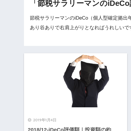
「節税サラリーマンのiDeC
節税サラリーマンのiDeCo（個人型確定拠
あり谷ありで右肩上がりとなればうれしいで
2019年1月4日
2018/12-iDeCo評価額｜投資額の約