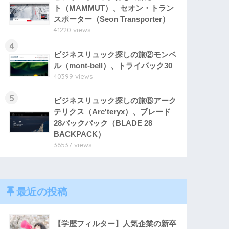
ト（MAMMUT）、セオン・トラン
スポーター（Seon Transporter）
41220 views
4
ビジネスリュック探しの旅②モンベ
ル（mont-bell）、トライパック30
40399 views
5
ビジネスリュック探しの旅⑥アーク
テリクス（Arc'teryx）、ブレード
28バックパック（BLADE 28
BACKPACK）
36537 views
最近の投稿
【学歴フィルター】人気企業の新卒