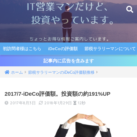
初訪問者様はこちら
iDeCoの評価額
節税サラリーマンについて
記事内に広告を含みます
ホーム
節税サラリーマンのiDeCo評価額推移
2017/7-iDeCo評価額。投資額の約191%UP
2017年8月3日
2018年1月29日
12秒