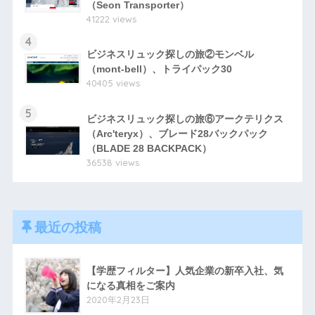
（Seon Transporter）
41222 views
4
ビジネスリュック探しの旅②モンベル
（mont-bell）、トライパック30
40405 views
5
ビジネスリュック探しの旅⑥アークテリクス
（Arc'teryx）、ブレード28バックパック
（BLADE 28 BACKPACK）
36538 views
最近の投稿
【学歴フィルター】人気企業の新卒入社、気
になる真相をご案内
2020年2月23日