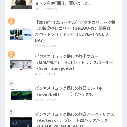
ョップを8軒回り、買いました。
99979 views
2
【2019年リニューアル】ビジネスリュック探
しの旅⑦グレゴリー（GREGORY）延長戦、
カバートソリッドデイ（COVERT SOLID
DAY）
46073 views
3
ビジネスリュック探しの旅①マムート
（MAMMUT）、セオン・トランスポーター
（Seon Transporter）
41220 views
4
ビジネスリュック探しの旅②モンベル
（mont-bell）、トライパック30
40399 views
5
ビジネスリュック探しの旅⑥アークテリクス
（Arc'teryx）、ブレード28バックパック
（BLADE 28 BACKPACK）