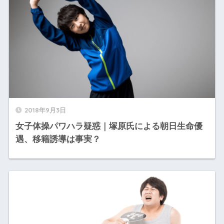
2018年9月3日
女子体操パワハラ疑惑｜塚原氏による朝日生命優
遇、移籍誘導は事実？