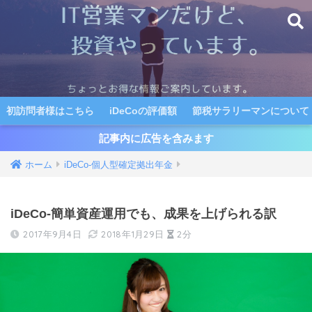
初訪問者様はこちら
iDeCoの評価額
節税サラリーマンについて
記事内に広告を含みます
ホーム
iDeCo-個人型確定拠出年金
iDeCo-簡単資産運用でも、成果を上げられる訳
2017年9月4日
2018年1月29日
2分