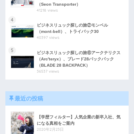
（Seon Transporter）
41218 views
4
ビジネスリュック探しの旅②モンベル
（mont-bell）、トライパック30
40397 views
5
ビジネスリュック探しの旅⑥アークテリクス
（Arc'teryx）、ブレード28バックパック
（BLADE 28 BACKPACK）
36537 views
最近の投稿
【学歴フィルター】人気企業の新卒入社、気
になる真相をご案内
2020年2月23日